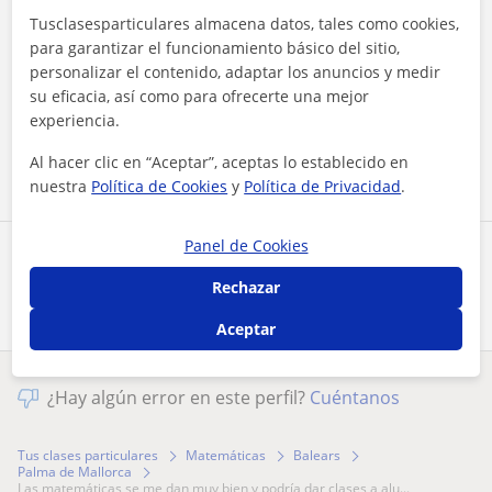
Tusclasesparticulares almacena datos, tales como cookies,
para garantizar el funcionamiento básico del sitio,
personalizar el contenido, adaptar los anuncios y medir
Al hacer clic, aceptas nuestro
aviso legal
y de
privacidad
su eficacia, así como para ofrecerte una mejor
experiencia.
Contactar ahora
Al hacer clic en “Aceptar”, aceptas lo establecido en
nuestra
Política de Cookies
y
Política de Privacidad
.
Panel de Cookies
Comparte a este profesor
Rechazar
Aceptar
¿Hay algún error en este perfil?
Cuéntanos
Tus clases particulares
Matemáticas
Balears
Palma de Mallorca
las matemáticas se me dan muy bien y podría dar clases a alu...