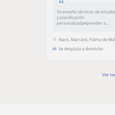
Te enseño técnicas de estudi
y planificación
personalizadaAprender a
estudiar bien...
Alaró, Marratxí, Palma de Mallorca, Sencelles, Santa María del Camí, C.
Se desplaza a domicilio
Ver to