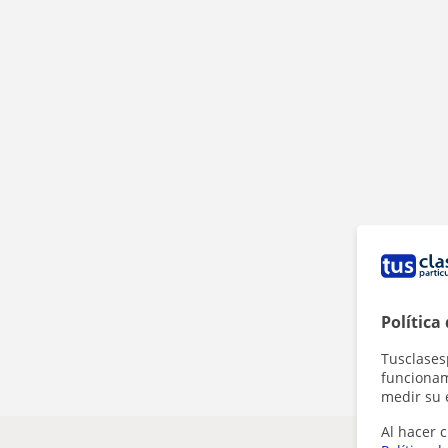
Política
Tusclases
funcionami
medir su 
Al hacer c