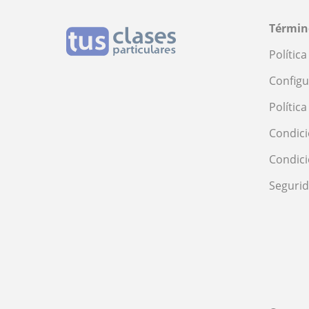
Términ
Polític
Configu
Polític
Condici
Condic
Seguri