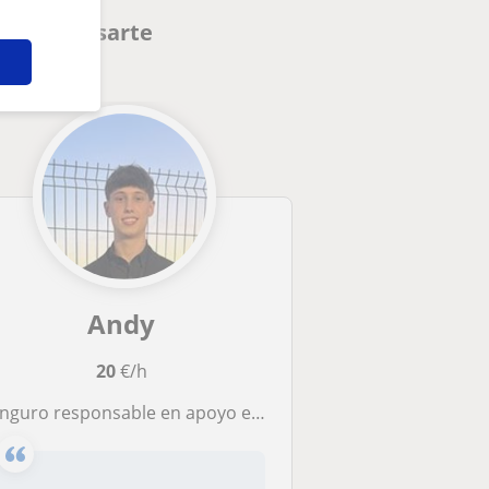
en interesarte
Andy
20
€/h
ro responsable en apoyo escolar para niños de Primaria y ESO en Palma. Ayudo con deberes, organización y refuerzo.