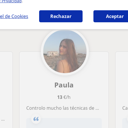
e Privacidad
.
as de estudio en Palma de Mallorca que pued
el de Cookies
Rechazar
Aceptar
Paula
13
€/h
Controlo mucho las técnicas de estudio estudié bachiller y se desenvolver los temas y aprenderlos con facilidad
Cangu
ón