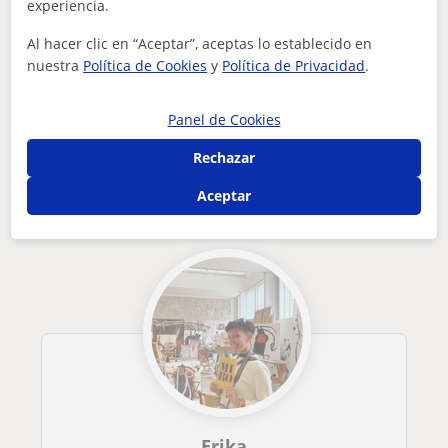
¿Hay algún error en este perfil?
Cuéntanos
experiencia.
Al hacer clic en “Aceptar”, aceptas lo establecido en
Tus clases particulares
Atención a personas dependientes
nuestra
Política de Cookies
y
Política de Privacidad
.
Balears
Palma de Mallorca
pocas pero buenas si me hacen caso y cuidar
Panel de Cookies
Otros profesores de Atención a personas
dependientes en Palma de Mallorca que
Rechazar
pueden interesarte
Aceptar
Erika