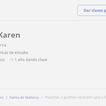
Dar clases 
Karen
orca
nicas de estudio
dos
1 año dando clase
proactiva, a quienes necesiten apto y f
ars
Palma de Mallorca