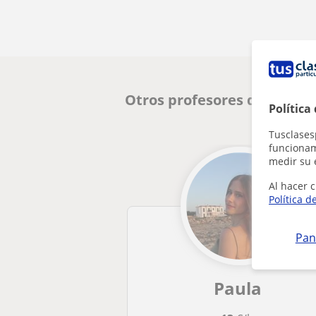
Otros profesores de Técnic
Política
Tusclases
funcionami
medir su 
Al hacer c
Política d
Pan
Paula