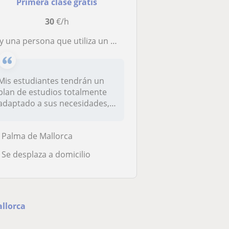
Primera clase gratis
30
€/h
una persona que utiliza un método integrador para la consecución de objetivos académicos
Mis estudiantes tendrán un
plan de estudios totalmente
adaptado a sus necesidades,
t...
Palma de Mallorca
Se desplaza a domicilio
allorca