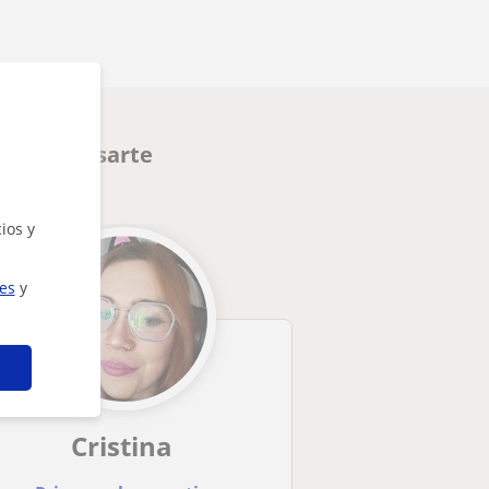
en interesarte
ios y
ies
y
Cristina