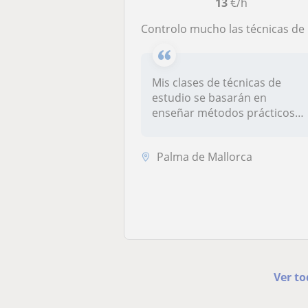
13
€/h
Controlo mucho las técnicas de estudio estudié bachiller y se desenvolver los temas y aprenderlos con facilidad
Mis clases de técnicas de
estudio se basarán en
enseñar métodos prácticos
para mejor...
Palma de Mallorca
Ver to