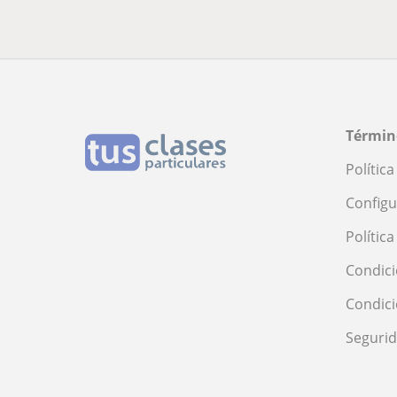
Términ
Polític
Configu
Polític
Condici
Condic
Seguri