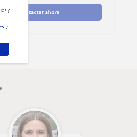
ios y
Contactar ahora
ies
y
e