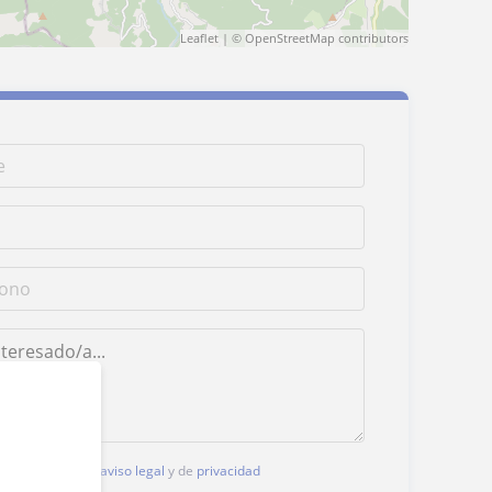
Leaflet
| ©
OpenStreetMap
contributors
, aceptas nuestro
aviso legal
y de
privacidad