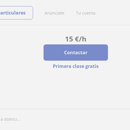
particulares
Anúnciate
Tu cuenta
15
€
/h
Contactar
Primera clase gratis
a domici...