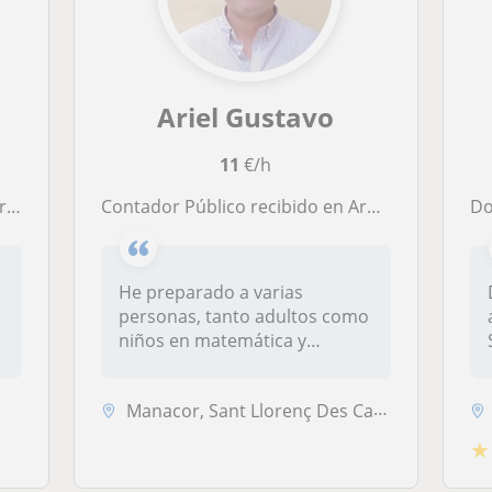
Ariel Gustavo
11
€/h
to
Contador Público recibido en Argentina con muchas ganas de impartir conocimiento!
Do
He preparado a varias
personas, tanto adultos como
niños en matemática y
contabilida...
Manacor, Sant Llorenç Des Cardassar, Son Servera
★