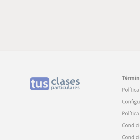
Términ
Polític
Configu
Polític
Condici
Condic