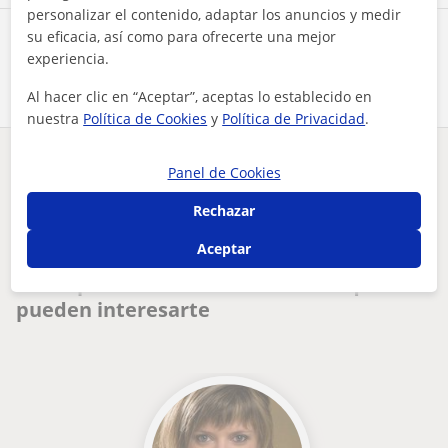
personalizar el contenido, adaptar los anuncios y medir
su eficacia, así como para ofrecerte una mejor
Comparte a este profesor
experiencia.
Al hacer clic en “Aceptar”, aceptas lo establecido en
nuestra
Política de Cookies
y
Política de Privacidad
.
¿Hay algún error en este perfil?
Cuéntanos
Panel de Cookies
Rechazar
Tus clases particulares
On-line
Piano
profesor de piano ofrece clases para todas las edades online
Aceptar
Otros profesores online de Piano que
pueden interesarte