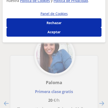
nuestra
Política de Cookies
y
Política de Privacidad
.
Otros profesores de Bachillerato en
Palma de Mallorca que pueden
Panel de Cookies
interesarte
Rechazar
Aceptar
Paloma
Primera clase gratis
20
€/h