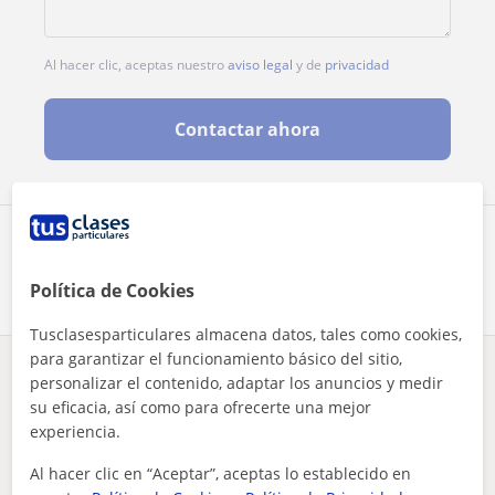
Al hacer clic, aceptas nuestro
aviso legal
y de
privacidad
Contactar ahora
Comparte a este profesor
Política de Cookies
Tusclasesparticulares almacena datos, tales como cookies,
para garantizar el funcionamiento básico del sitio,
¿Hay algún error en este perfil?
Cuéntanos
personalizar el contenido, adaptar los anuncios y medir
su eficacia, así como para ofrecerte una mejor
experiencia.
Tus clases particulares
Bachillerato
Balears
Palma de Mallorca
Al hacer clic en “Aceptar”, aceptas lo establecido en
profesor que puede ofrecer su ayuda y experiecia reciente ta...