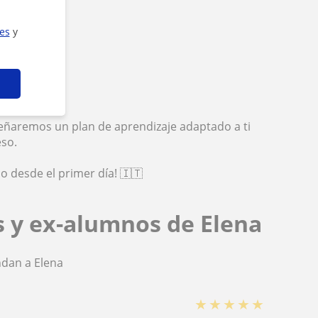
paña.
ies
y
iseñaremos un plan de aprendizaje adaptado a ti
eso.
o desde el primer día! 🇮🇹
s y ex-alumnos de Elena
dan a Elena
★
★
★
★
★