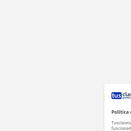
Política
Tusclases
funcionami