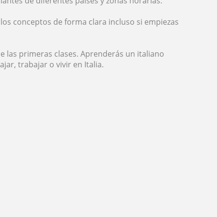
iantes de diferentes países y zonas horarias.
r los conceptos de forma clara incluso si empiezas
de las primeras clases. Aprenderás un italiano
ar, trabajar o vivir en Italia.