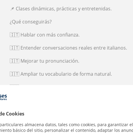
📌 Clases dinámicas, prácticas y entretenidas.
¿Qué conseguirás?
🇮🇹 Hablar con más confianza.
🇮🇹 Entender conversaciones reales entre italianos.
🇮🇹 Mejorar tu pronunciación.
🇮🇹 Ampliar tu vocabulario de forma natural.
🇮🇹 Sentirte cómodo comunicándote en italiano.
¿Por qué elegirme?
⭐ Profesora nativa de italiano.
 de Cookies
particulares almacena datos, tales como cookies, para garantizar el
⭐ Clases en español, inglés o italiano.
ento básico del sitio, personalizar el contenido, adaptar los anunc