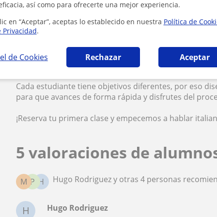
eficacia, así como para ofrecerte una mejor experiencia.
⭐ Horarios flexibles gracias a que vivo entre Italia y Es
lic en “Aceptar”, aceptas lo establecido en nuestra
Política de Cook
e Privacidad
.
⭐ Clases 100 % personalizadas.
el de Cookies
Rechazar
Aceptar
⭐ Ambiente relajado, cercano y motivador.
Cada estudiante tiene objetivos diferentes, por eso d
para que avances de forma rápida y disfrutes del proc
¡Reserva tu primera clase y empecemos a hablar italian
5 valoraciones de alumno
Hugo Rodriguez y otras 4 personas recomien
M
P
H
Hugo Rodriguez
H