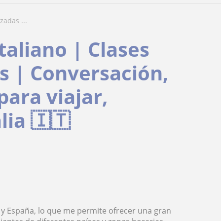
zadas ...
taliano | Clases
s | Conversación,
para viajar,
lia 🇮🇹
ia y España, lo que me permite ofrecer una gran