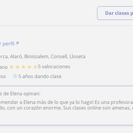
Dar clases 
 perfil
ca, Alaró, Binissalem, Consell, Lloseta
★
★
★
★
★
5 valoraciones
iano
dos
5 años dando clase
 de Elena opinan:
mendar a Elena más de lo que ya lo hago! Es una profesora
do, con un corazón enorme. Sus clases online son amenas, efi