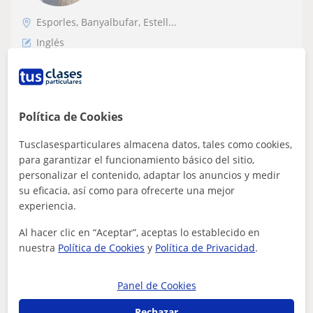
Esporles, Banyalbufar, Estell...
Inglés
Graduada en Estudios de Inglés y de
Francés con Máster en Formación del
Profesorado da clases de inglés de todos
Apasionada del mundo educativo, mi experiencia en la
Política de Cookies
los niveles
educación pública y privada me ha permitido desarrollar
métodos de aprendizaje y técni...
Tusclasesparticulares almacena datos, tales como cookies,
para garantizar el funcionamiento básico del sitio,
personalizar el contenido, adaptar los anuncios y medir
su eficacia, así como para ofrecerte una mejor
ver más
Contactar
experiencia.
Al hacer clic en “Aceptar”, aceptas lo establecido en
nuestra
Política de Cookies
y
Política de Privacidad
.
Silvia
10
€
Panel de Cookies
/h
1ª clase gratis
Rechazar