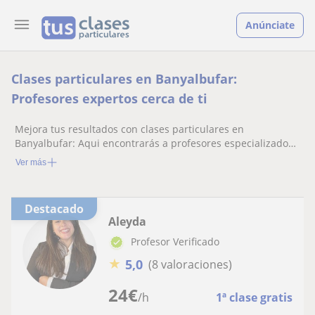
Anúnciate
Clases particulares en Banyalbufar:
Profesores expertos cerca de ti
Mejora tus resultados con clases particulares en
Banyalbufar: Aqui encontrarás a profesores especializados
listos para ayudarte.
Ver más
Destacado
Aleyda
Profesor Verificado
★
5,0
(8 valoraciones)
24
€
/h
1ª clase gratis