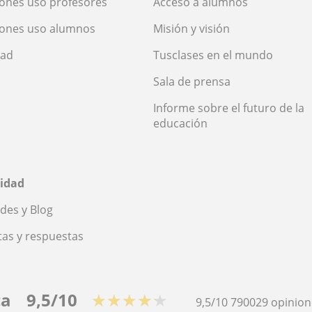
ones uso profesores
Acceso a alumnos
iones uso alumnos
Misión y visión
dad
Tusclases en el mundo
Sala de prensa
Informe sobre el futuro de la
educación
idad
des y Blog
as y respuestas
ca
9,5/10
★★★★★
9,5/10
790029
opinion