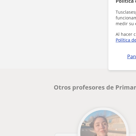
Política
Tusclases
funcionami
medir su 
Al hacer c
Política d
Pan
Otros profesores de Primar