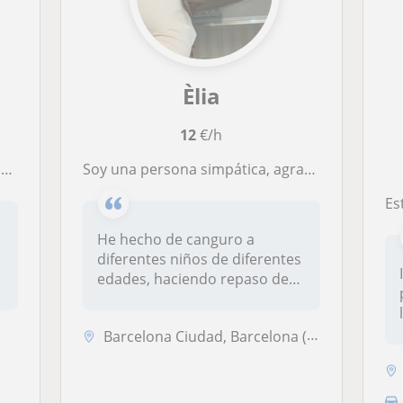
Èlia
12
€/h
.
Soy una persona simpática, agradable, organizada y empatica
Estud
He hecho de canguro a
diferentes niños de diferentes
edades, haciendo repaso de
vari...
Barcelona Ciudad, Barcelona (Ciudad), Sant Adrià de Besòs, Santa Colom...