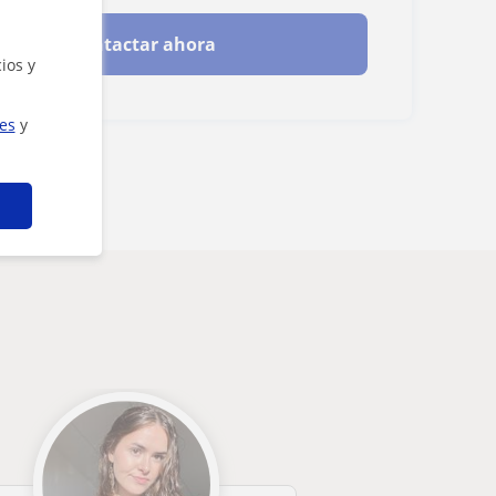
Contactar ahora
ios y
ies
y