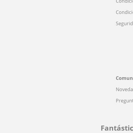
Condici
Condic
Seguri
Comun
Noveda
Pregunt
Fantásti