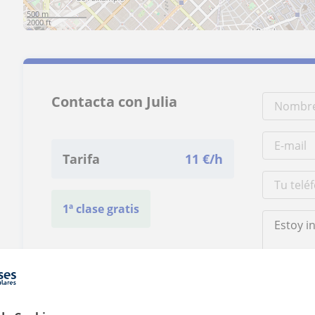
500 m
2000 ft
Contacta con Julia
Tarifa
11
€/h
1ª clase gratis
Al hacer clic