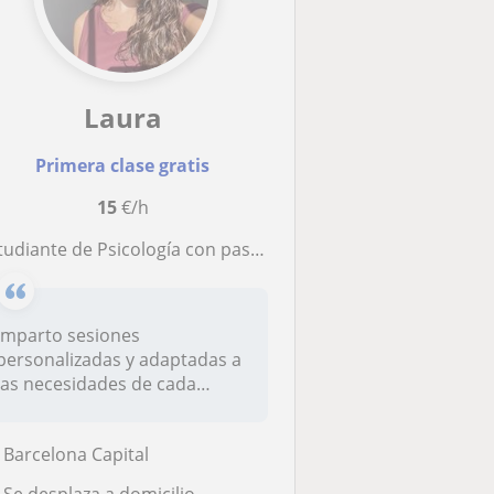
Laura
Primera clase gratis
15
€/h
iante de Psicología con pasión por la enseñanza, ofrezco clases de repaso en matemáticas y lenguas para Primaria y ESO.
Imparto sesiones
personalizadas y adaptadas a
las necesidades de cada
estudiante, ta...
Barcelona Capital
Se desplaza a domicilio