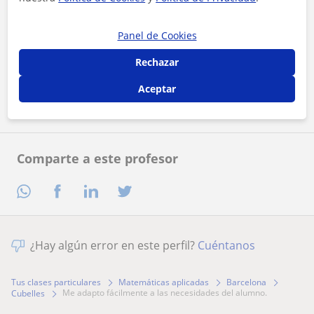
Panel de Cookies
Al hacer clic, aceptas nuestro
aviso legal
y de
privacidad
Rechazar
Contactar ahora
Aceptar
Comparte a este profesor
¿Hay algún error en este perfil?
Cuéntanos
Tus clases particulares
Matemáticas aplicadas
Barcelona
me adapto fácilmente a las necesidades del alumno.
Cubelles