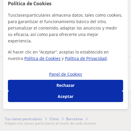
Política de Cookies
Tusclasesparticulares almacena datos, tales como cookies,
Al hacer clic, aceptas nuestro
aviso legal
y de
privacidad
para garantizar el funcionamiento básico del sitio,
personalizar el contenido, adaptar los anuncios y medir
su eficacia, así como para ofrecerte una mejor
Contactar ahora
experiencia.
Al hacer clic en “Aceptar”, aceptas lo establecido en
nuestra
Política de Cookies
y
Política de Privacidad
.
Comparte a este profesor
Panel de Cookies
Rechazar
Aceptar
¿Hay algún error en este perfil?
Cuéntanos
Tus clases particulares
Chino
Barcelona
adapto mis clases particulares al nivele de cada alumno