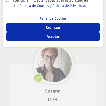
Al hacer clic en “Aceptar”, aceptas lo establecido en
nuestra
Política de Cookies
y
Política de Privacidad
.
Tus clases particulares
Matemáticas
Barcelona
Cardedeu
alumna de bachillerato, apta para dar classes de materias de...
Panel de Cookies
Otros profesores de Matemáticas en
Rechazar
Cardedeu que pueden interesarte
Aceptar
Susana
18
€/h