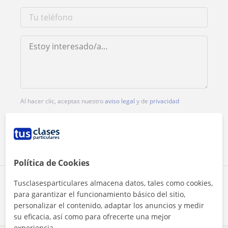
Al hacer clic, aceptas nuestro
aviso legal
y de
privacidad
Contactar ahora
Política de Cookies
Tusclasesparticulares almacena datos, tales como cookies,
Comparte a este profesor
para garantizar el funcionamiento básico del sitio,
personalizar el contenido, adaptar los anuncios y medir
su eficacia, así como para ofrecerte una mejor
experiencia.