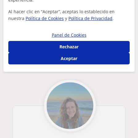
¿Hay algún error en este perfil?
Cuéntanos
Al hacer clic en “Aceptar”, aceptas lo establecido en
nuestra
Política de Cookies
y
Política de Privacidad
.
Tus clases particulares
Repaso General
Barcelona
Granollers
Panel de Cookies
soy alumna de bachillerato con ganas de enseñar todo lo que ...
Rechazar
Otros profesores de Repaso General en
Granollers que pueden interesarte
Aceptar