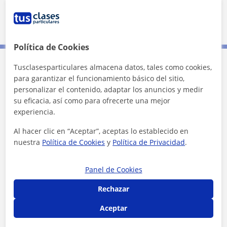
5 km
3 mi
Leaflet
| ©
OpenStreetMap
contributors
Política de Cookies
Tusclasesparticulares almacena datos, tales como cookies,
Contacta con Aram
para garantizar el funcionamiento básico del sitio,
personalizar el contenido, adaptar los anuncios y medir
su eficacia, así como para ofrecerte una mejor
Tarifa
14
€/h
experiencia.
1ª clase gratis
Al hacer clic en “Aceptar”, aceptas lo establecido en
nuestra
Política de Cookies
y
Política de Privacidad
.
Panel de Cookies
Rechazar
Aceptar