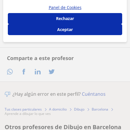
Panel de Cookies
Al hacer clic, aceptas nuestro
aviso legal
y de
privacidad
Rechazar
Contactar ahora
Aceptar
Comparte a este profesor
¿Hay algún error en este perfil?
Cuéntanos
Tus clases particulares
A domicilio
Dibujo
Barcelona
aprende a dibujar lo que ves
Otros profesores de Dibujo en Barcelona