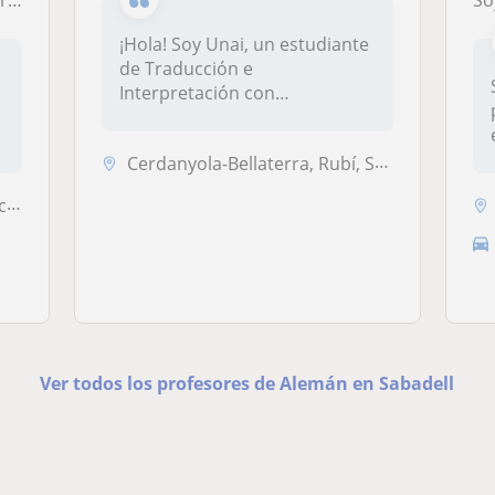
lin
Soy un
¡Hola! Soy Unai, un estudiante
de Traducción e
Interpretación con
experiencia dando...
Cerdanyola-Bellaterra, Rubí, Sabadell, Badalona, Barcelona (Ciudad), T...
...
Ver todos los profesores de Alemán en Sabadell