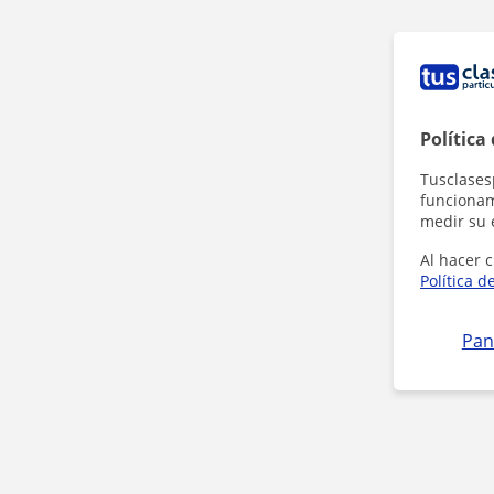
Política
Tusclases
funcionami
medir su 
Al hacer c
Política d
Pan