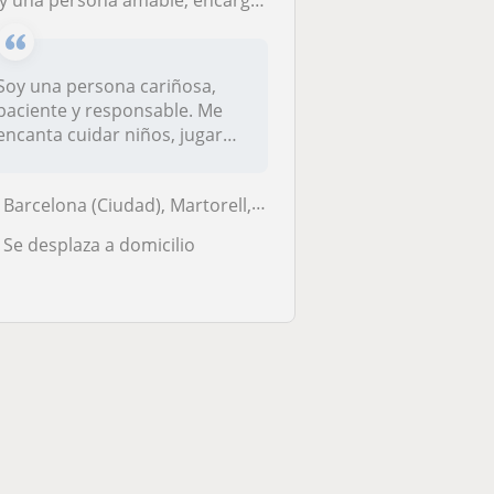
a persona amable, encargada del bienestar diario de los niños, con juegos y apoyo en tareas escolares y en otras actividades
Soy una persona cariñosa,
paciente y responsable. Me
encanta cuidar niños, jugar
con...
Barcelona (Ciudad), Martorell, Rubí, Sabadell, Terrassa
Se desplaza a domicilio