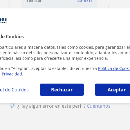
Tarifa
15
€/h
1ª clase gratis
 de Cookies
particulares almacena datos, tales como cookies, para garantizar el
ento básico del sitio, personalizar el contenido, adaptar los anunc
eficacia, así como para ofrecerte una mejor experiencia.
Al hacer clic
lic en “Aceptar”, aceptas lo establecido en nuestra
Política de Cook
e Privacidad
.
el de Cookies
Rechazar
Aceptar
¿Hay algún error en este perfil?
Cuéntanos