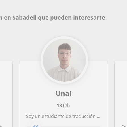
n en Sabadell que pueden interesarte
Unai
13
€/h
Soy un estudiante de traducción a punto de titularse que domina el español, el catalán, el inglés y el alemán