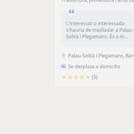
Traductora, professora i amb certificats de l'EOI i la Frei Universität Ber
L'interessat o interessada
s'hauria de traslladar a Palau-
Solità i Plegamans. És a m...
Palau-Solità I Plegamans, Barcelona Capital, Sant Adrià de Besòs, Saba
Se desplaza a domicilio
★
★
★
★
★
(5)