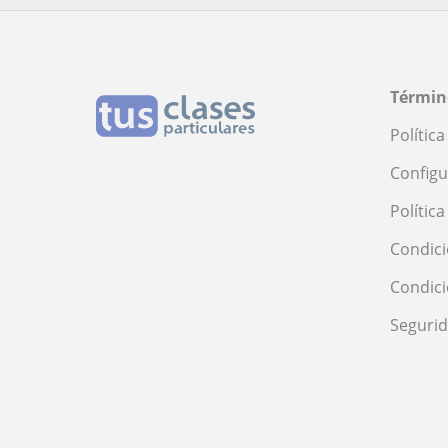
Términ
Polític
Configu
Polític
Condici
Condic
Seguri