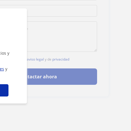
ios y
, aceptas nuestro
aviso legal
y de
privacidad
ies
y
Contactar ahora