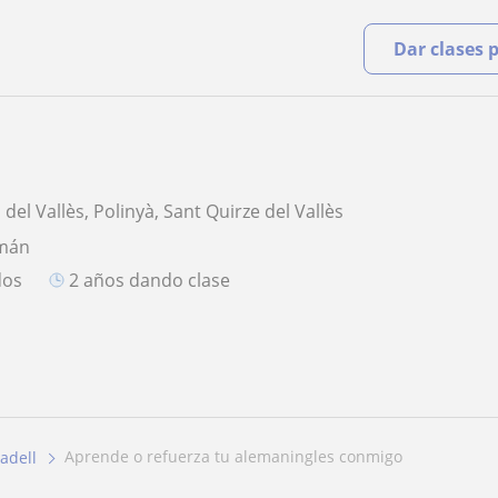
Dar clases 
 del Vallès, Polinyà, Sant Quirze del Vallès
emán
dos
2 años dando clase
aprende o refuerza tu alemaningles conmigo
adell