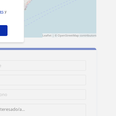
ies
y
Leaflet
| ©
OpenStreetMap
contributors