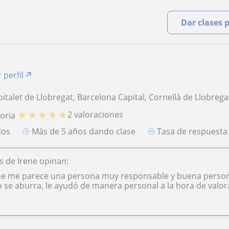
Dar clases 
 perfil
italet de Llobregat, Barcelona Capital, Cornellà de Llobrega
★
★
★
★
★
2 valoraciones
toria
dos
más de 5 años dando clase
Tasa de respuest
 de Irene opinan:
ne me parece una persona muy responsable y buena persona, 
se aburra, le ayudó de manera personal a la hora de valorar