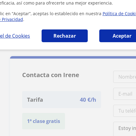
eficacia, así como para ofrecerte una mejor experiencia.
lic en “Aceptar”, aceptas lo establecido en nuestra
Política de Cook
e Privacidad
.
el de Cookies
Rechazar
Aceptar
5 km
3 mi
Contacta con Irene
Tarifa
40
€/h
1ª clase gratis