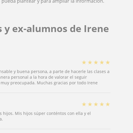
 pueda plantear y para ampliar la información.
s y ex-alumnos de Irene
★
★
★
★
★
able y buena persona, a parte de hacerle las clases a
era personal a la hora de valorar el seguir
a muy preocupada. Muchas gracias por todo Irene
★
★
★
★
★
hijos. Mis hijos súper conténtos con ella y el
a.