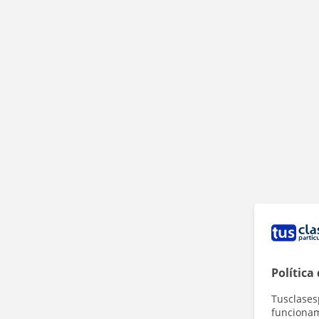
Política
Tusclases
funcionami