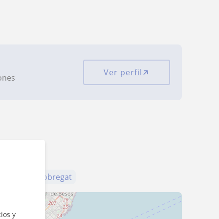
Ver perfil
iones
pitalet de Llobregat
ios y