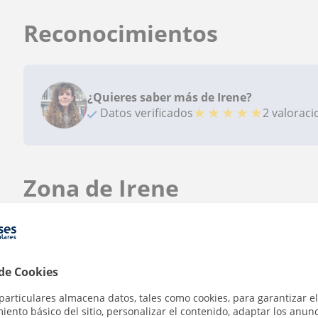
Reconocimientos
¿Quieres saber más de Irene?
★
★
★
★
★
Datos verificados
2 valorac
Zona de Irene
Localidades a las que se desplaza para dar clase
Cornellà de Llobregat
Barcelona (Ciudad)
Hos
 de Cookies
+
−
particulares almacena datos, tales como cookies, para garantizar el
ento básico del sitio, personalizar el contenido, adaptar los anunc