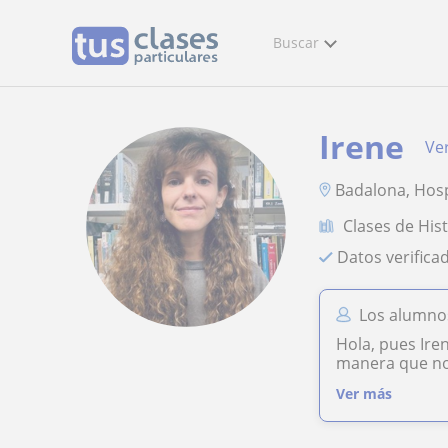
Buscar
Irene
Ver
Badalona, Hosp
Clases de His
Datos verifica
Los alumnos
Hola, pues Ire
manera que no 
Ver más