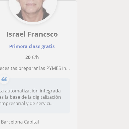
Israel Francsco
Primera clase gratis
20
€/h
¿Necesitas preparar las PYMES industriales y de servicios para la digitalización global?
La automatización integrada
es la base de la digitalización
empresarial y de servici...
Barcelona Capital