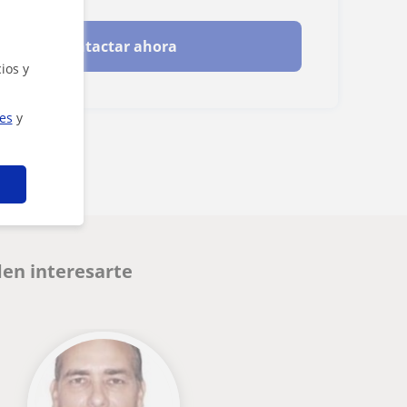
Contactar ahora
ios y
ies
y
en interesarte