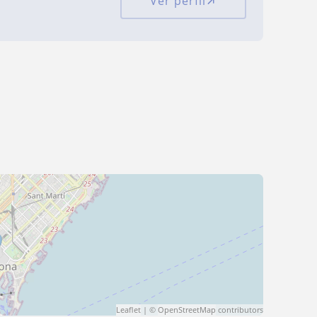
Ver perfil
Leaflet
| ©
OpenStreetMap
contributors