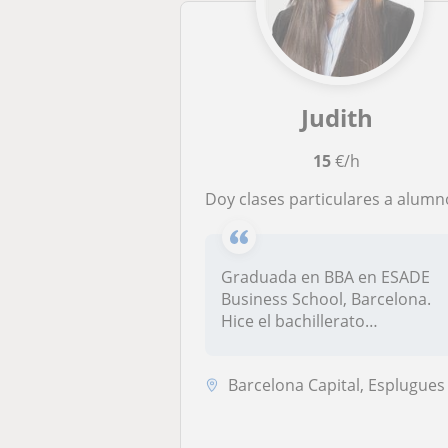
Judith
15
€/h
Doy clases particulares a alumnos de primaria, ESO, Bachillerato y estudiantes de Administración y Dirección de Empresas (ESA
Graduada en BBA en ESADE
Business School, Barcelona.
Hice el bachillerato
económico...
Barcelona Capital, Esplugues de Llobregat, Hospitalet de Llobregat, Sa..