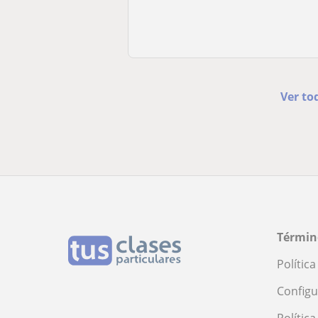
Ver to
Términ
Polític
Configu
Polític