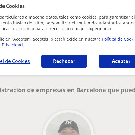
 de Cookies
particulares almacena datos, tales como cookies, para garantizar el
ento básico del sitio, personalizar el contenido, adaptar los anunc
eficacia, así como para ofrecerte una mejor experiencia.
lic en “Aceptar”, aceptas lo establecido en nuestra
Política de Cook
e Privacidad
.
¿Hay algún error en este perfil?
Cuéntanos
el de Cookies
Rechazar
Aceptar
istración de empresas en Barcelona que pued