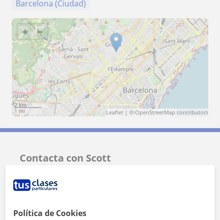
Barcelona (Ciudad)
+
−
2 km
1 mi
Leaflet
| ©
OpenStreetMap
contributors
Contacta con Scott
Tarifa
25
€/h
1ª clase gratis
Política de Cookies