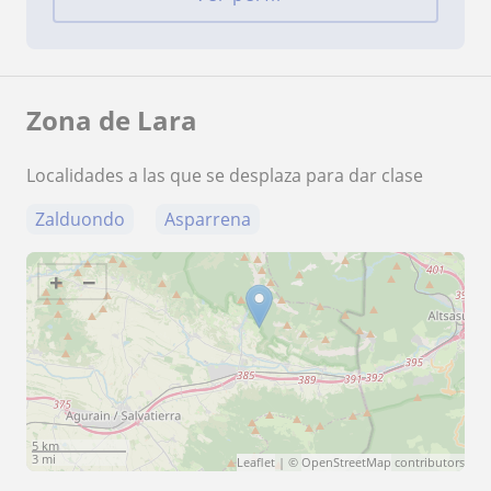
Zona de Lara
Localidades a las que se desplaza para dar clase
Zalduondo
Asparrena
+
−
5 km
3 mi
Leaflet
| ©
OpenStreetMap
contributors