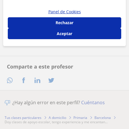
Panel de Cookies
Al hacer clic, aceptas nuestro
aviso legal
y de
privacidad
Rechazar
Aceptar
Contactar ahora
Comparte a este profesor
¿Hay algún error en este perfil?
Cuéntanos
Tus clases particulares
A domicilio
Primaria
Barcelona
doy clases de apoyo escolar, tengo experiencia y me encantan...