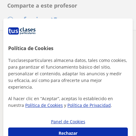
Comparte a este profesor
¿Hay algún error en este perfil?
Cuéntanos
Política de Cookies
Tus clases particulares
Italiano
Barcelona
Tusclasesparticulares almacena datos, tales como cookies,
Sant Quirze del Vallès
para garantizar el funcionamiento básico del sitio,
clases de conversación en italiano para todas las edades
personalizar el contenido, adaptar los anuncios y medir
su eficacia, así como para ofrecerte una mejor
Otros profesores de Italiano en Sant
experiencia.
Quirze del Vallès que pueden interesarte
Al hacer clic en “Aceptar”, aceptas lo establecido en
nuestra
Política de Cookies
y
Política de Privacidad
.
Panel de Cookies
Rechazar