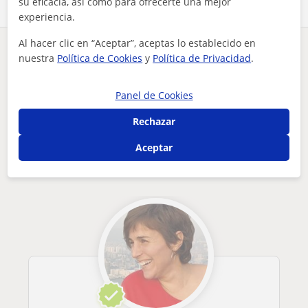
su eficacia, así como para ofrecerte una mejor
experiencia.
Al hacer clic en “Aceptar”, aceptas lo establecido en
¿Hay algún error en este perfil?
Cuéntanos
nuestra
Política de Cookies
y
Política de Privacidad
.
Tus clases particulares
Diseño Gráfico
Barcelona
Panel de Cookies
clases de diseño gráfico (2d, 3d y vfx)
Rechazar
Otros profesores de Diseño Gráfico en
Aceptar
Barcelona que pueden interesarte