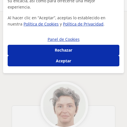
su eficacia, así como para ofrecerte una mejor
experiencia.
Al hacer clic en “Aceptar”, aceptas lo establecido en
¿Hay algún error en este perfil?
Cuéntanos
nuestra
Política de Cookies
y
Política de Privacidad
.
Tus clases particulares
Danza
Barcelona
Panel de Cookies
clases grupales de danza teatro para adultas
Cerdanyola del Vallès
Rechazar
Otros profesores de Danza en Cerdanyola
Aceptar
del Vallès que pueden interesarte