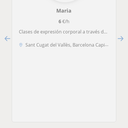
Maria
6
€/h
Clases de expresión corporal a través de la danza y el movimiento creativo. Clases presenciales ó online, particulares ó en grupo
Sant Cugat del Vallès, Barcelona Capital, Cerdanyola-Bellaterra