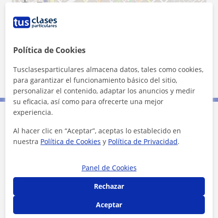
+
−
Política de Cookies
Tusclasesparticulares almacena datos, tales como cookies,
500 m
para garantizar el funcionamiento básico del sitio,
2000 ft
Leaflet
| ©
OpenStreetMap
contributors
personalizar el contenido, adaptar los anuncios y medir
su eficacia, así como para ofrecerte una mejor
experiencia.
Contacta con Giovanni
Al hacer clic en “Aceptar”, aceptas lo establecido en
nuestra
Política de Cookies
y
Política de Privacidad
.
Tarifa
18
€/h
Panel de Cookies
1ª clase gratis
Rechazar
Aceptar