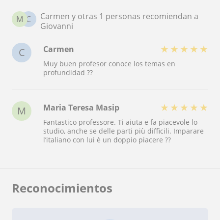
Carmen y otras 1 personas recomiendan a
M
C
Giovanni
★
★
★
★
★
Carmen
C
Muy buen profesor conoce los temas en
profundidad ??
★
★
★
★
★
Maria Teresa Masip
M
Fantastico professore. Ti aiuta e fa piacevole lo
studio, anche se delle parti più difficili. Imparare
l’italiano con lui è un doppio piacere ??
Reconocimientos