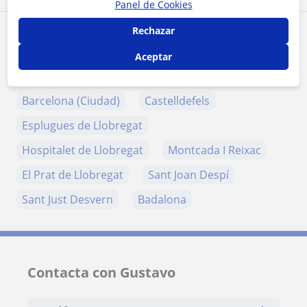
Panel de Cookies
Rechazar
Zona de Gustavo
Aceptar
Localidades a las que se desplaza para dar clase
Barcelona (Ciudad)
Castelldefels
Esplugues de Llobregat
Hospitalet de Llobregat
Montcada I Reixac
El Prat de Llobregat
Sant Joan Despí
Sant Just Desvern
Badalona
Contacta con Gustavo