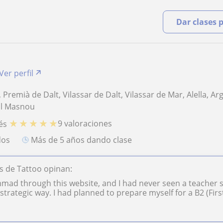
Dar clases 
Ver perfil
Premià de Dalt, Vilassar de Dalt, Vilassar de Mar, Alella, A
 El Masnou
★
★
★
★
★
9 valoraciones
és
dos
más de 5 años dando clase
 de Tattoo opinan:
ad through this website, and I had never seen a teacher so
 strategic way. I had planned to prepare myself for a B2 (First)