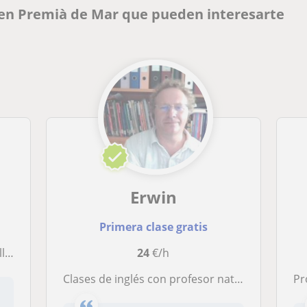
 en Premià de Mar que pueden interesarte
Erwin
Primera clase gratis
 ESO
24
€/h
Clases de inglés con profesor nativo bilingüe con 33 años de experiencia
Profe