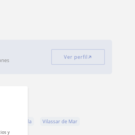
Ver perfil
iones
tona
Alella
Vilassar de Mar
ios y
t