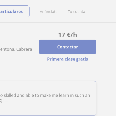
particulares
Anúnciate
Tu cuenta
17
€
/h
Contactar
rgentona, Cabrera
Primera clase gratis
 skilled and able to make me learn in such an
 l...