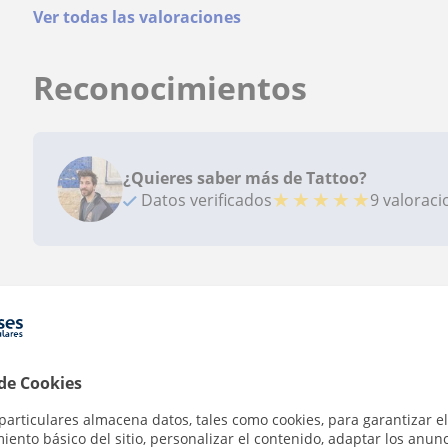
Ver todas las valoraciones
Reconocimientos
¿Quieres saber más de Tattoo?
★
★
★
★
★
Datos verificados
9 valorac
Zona de Tattoo
Localidades a las que se desplaza para dar clase
 de Cookies
El Masnou
Cabrils
Cabrera de Mar
Argen
particulares almacena datos, tales como cookies, para garantizar el
ento básico del sitio, personalizar el contenido, adaptar los anunc
Vilassar de Dalt
Premià de Mar
Premià de Dal