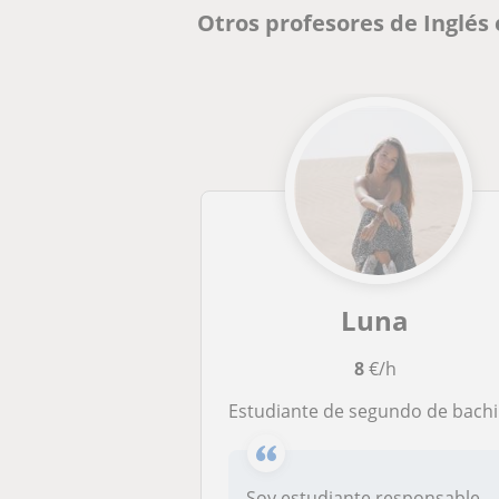
Otros profesores de Inglés
Luna
8
€/h
Estudiante de segundo de bachillerato, ofrezco mi ayuda para dar clases de inglés a niños hasta
Soy estudiante responsable