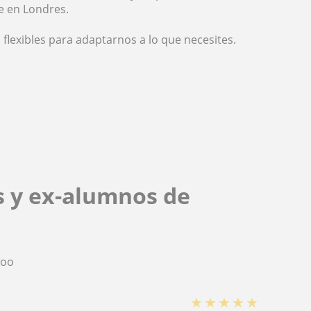
e en Londres.
 flexibles para adaptarnos a lo que necesites.
s y ex-alumnos de
too
★
★
★
★
★