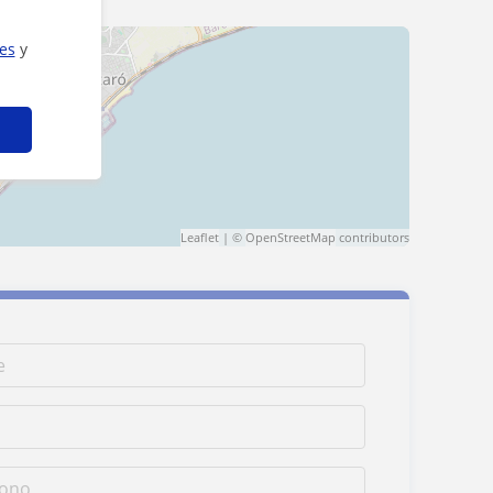
ies
y
Leaflet
| ©
OpenStreetMap
contributors