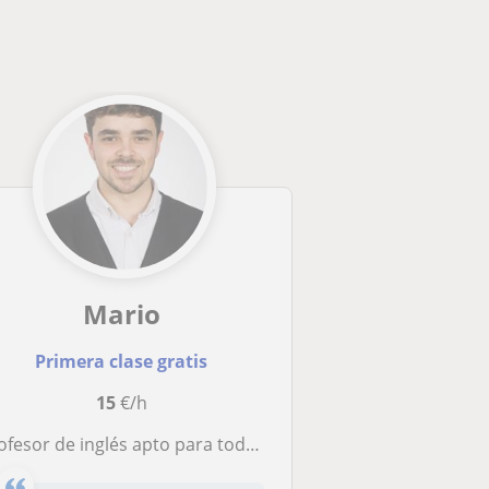
Mario
Primera clase gratis
15
€/h
sor de inglés apto para todos los niveles y edades - he vivido en Estados Unidos y cursado la carrera en inglés