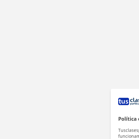
Política
Tusclases
funcionami