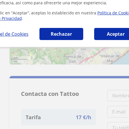
eficacia, así como para ofrecerte una mejor experiencia.
lic en “Aceptar”, aceptas lo establecido en nuestra
Política de Cook
+
−
e Privacidad
.
el de Cookies
Rechazar
Aceptar
2 km
1 mi
Contacta con Tattoo
Tarifa
17
€/h