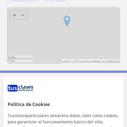
+
−
5 km
3 mi
Leaflet
| ©
OpenStreetMap
contributors
Contacta con Somaya
Tarifa
14
€/h
Política de Cookies
Tusclasesparticulares almacena datos, tales como cookies,
1ª clase gratis
para garantizar el funcionamiento básico del sitio,