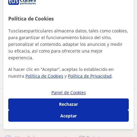
Política de Cookies
Tusclasesparticulares almacena datos, tales como cookies,
para garantizar el funcionamiento básico del sitio,
personalizar el contenido, adaptar los anuncios y medir
Al hacer clic, aceptas nuestro
aviso legal
y de
privacidad
su eficacia, así como para ofrecerte una mejor
experiencia.
Contactar ahora
Al hacer clic en “Aceptar”, aceptas lo establecido en
nuestra
Política de Cookies
y
Política de Privacidad
.
Panel de Cookies
Comparte a este profesor
Rechazar
Aceptar