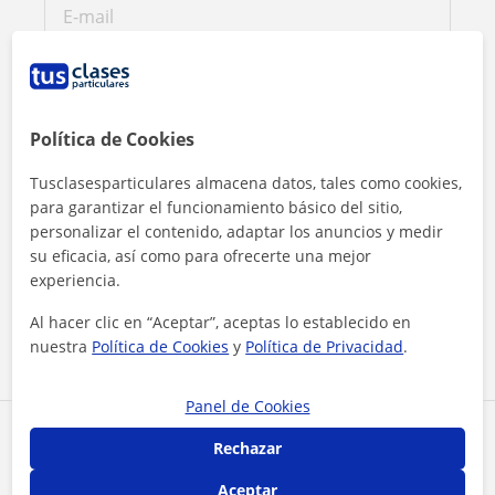
Política de Cookies
Tusclasesparticulares almacena datos, tales como cookies,
para garantizar el funcionamiento básico del sitio,
personalizar el contenido, adaptar los anuncios y medir
su eficacia, así como para ofrecerte una mejor
Al hacer clic, aceptas nuestro
aviso legal
y de
privacidad
experiencia.
Al hacer clic en “Aceptar”, aceptas lo establecido en
Contactar ahora
nuestra
Política de Cookies
y
Política de Privacidad
.
Panel de Cookies
Comparte a este profesor
Rechazar
Aceptar