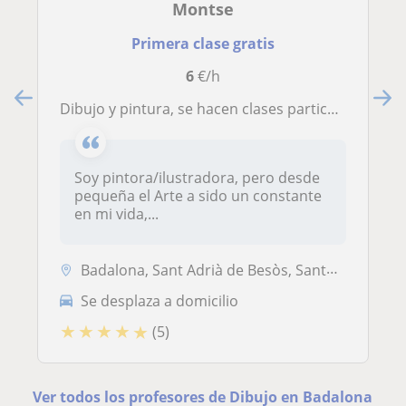
Montse
Primera clase gratis
6
€/h
Dibujo y pintura, se hacen clases particulares a adultos a domicilio y a niño/as a partir de 10 años.Técnica variable
Soy pintora/ilustradora, pero desde
pequeña el Arte a sido un constante
en mi vida,...
Badalona, Sant Adrià de Besòs, Santa Coloma de Gramenet
Se desplaza a domicilio
★
★
★
★
★
(5)
Ver todos los profesores de Dibujo en Badalona