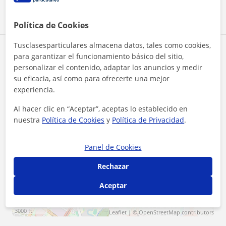
Política de Cookies
Tusclasesparticulares almacena datos, tales como cookies,
Zona de Lucía
para garantizar el funcionamiento básico del sitio,
personalizar el contenido, adaptar los anuncios y medir
su eficacia, así como para ofrecerte una mejor
Localidades a las que se desplaza para dar clase
experiencia.
Zaragoza (Ciudad)
Al hacer clic en “Aceptar”, aceptas lo establecido en
nuestra
Política de Cookies
y
Política de Privacidad
.
+
−
Panel de Cookies
Rechazar
Aceptar
1 km
3000 ft
Leaflet
| ©
OpenStreetMap
contributors