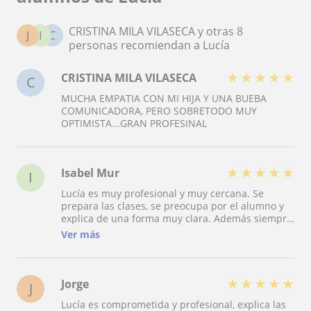
CRISTINA MILA VILASECA y otras 8
J
I
C
personas recomiendan a Lucía
★
★
★
★
★
CRISTINA MILA VILASECA
C
MUCHA EMPATIA CON MI HIJA Y UNA BUEBA
COMUNICADORA, PERO SOBRETODO MUY
OPTIMISTA...GRAN PROFESINAL
★
★
★
★
★
Isabel Mur
I
Lucía es muy profesional y muy cercana. Se
prepara las clases, se preocupa por el alumno y
explica de una forma muy clara. Además siempre
está disponible por teléfono o por email si tienen
Ver más
dudas. A mi hija le han ayudado mucho sus
clases.
★
★
★
★
★
Jorge
J
Lucía es comprometida y profesional, explica las