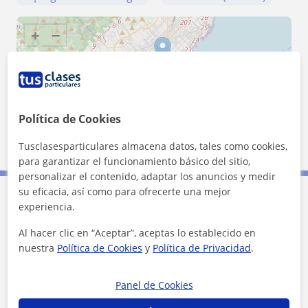
+
−
Política de Cookies
5 km
Tusclasesparticulares almacena datos, tales como cookies,
3 mi
Leaflet
| ©
OpenStreetMap
contributors
para garantizar el funcionamiento básico del sitio,
personalizar el contenido, adaptar los anuncios y medir
su eficacia, así como para ofrecerte una mejor
experiencia.
Contacta con Jorge
Al hacer clic en “Aceptar”, aceptas lo establecido en
nuestra
Política de Cookies
y
Política de Privacidad
.
Tarifa
15
€/h
1ª clase gratis
Panel de Cookies