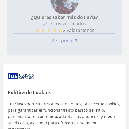
¿Quieres saber más de Ilaria?
Datos verificados
★
★
★
★
★
2 valoraciones
Ver perfil
Zona de Ilaria
Localidades a las que se desplaza para dar clase
Política de Cookies
Barcelona (Ciudad)
Tusclasesparticulares almacena datos, tales como cookies,
para garantizar el funcionamiento básico del sitio,
+
−
personalizar el contenido, adaptar los anuncios y medir
su eficacia, así como para ofrecerte una mejor