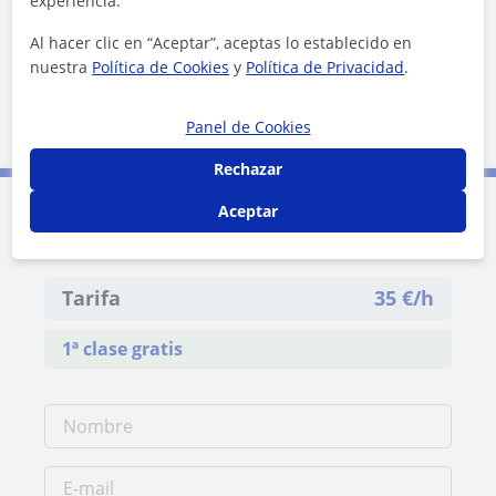
experiencia.
Al hacer clic en “Aceptar”, aceptas lo establecido en
nuestra
Política de Cookies
y
Política de Privacidad
.
2 km
Panel de Cookies
1 mi
Leaflet
| ©
OpenStreetMap
contributors
Rechazar
Aceptar
Contacta con Ilaria
Tarifa
35
€/h
1ª clase gratis