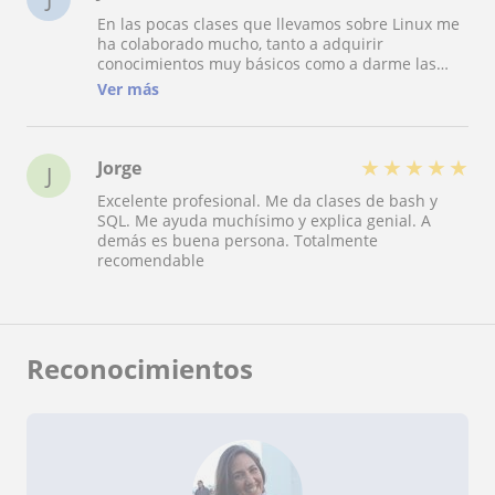
En las pocas clases que llevamos sobre Linux me
ha colaborado mucho, tanto a adquirir
conocimientos muy básicos como a darme las
herramientas para que pueda llegar a resolver
Ver más
por mi cuenta ejercicios. Es simpática y
profesional. La recomiendo 100%.
★
★
★
★
★
Jorge
J
Excelente profesional. Me da clases de bash y
SQL. Me ayuda muchísimo y explica genial. A
demás es buena persona. Totalmente
recomendable
Reconocimientos