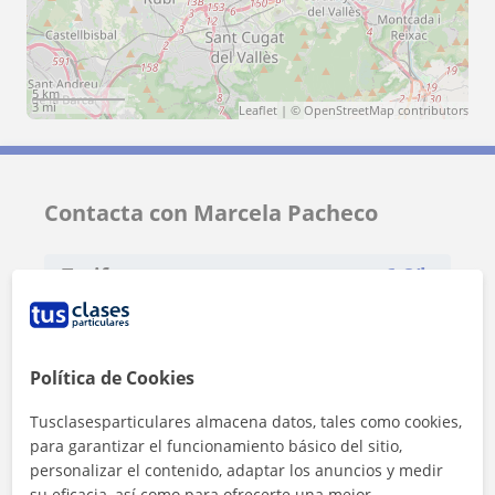
5 km
3 mi
Leaflet
| ©
OpenStreetMap
contributors
Contacta con Marcela Pacheco
Tarifa
6
€/h
1ª clase gratis
Política de Cookies
Tusclasesparticulares almacena datos, tales como cookies,
para garantizar el funcionamiento básico del sitio,
personalizar el contenido, adaptar los anuncios y medir
su eficacia, así como para ofrecerte una mejor