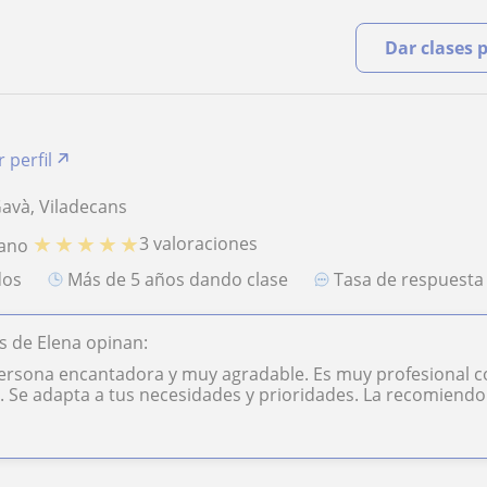
Dar clases 
 perfil
Gavà, Viladecans
★
★
★
★
★
3 valoraciones
iano
dos
más de 5 años dando clase
Tasa de respuest
 de Elena opinan:
ersona encantadora y muy agradable. Es muy profesional co
 Se adapta a tus necesidades y prioridades. La recomiendo s