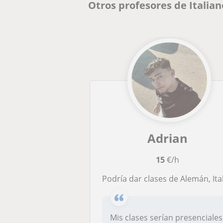
Otros profesores de Italia
Adrian
15
€/h
Podría dar clases de Alemán, Italiano, Ingles y Catalan. Ayudar al alumno en sus materias de la E.S.O incluso impartir clases de kickboxing y bo
Mis clases serían presenciales