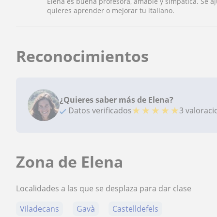
Elena es buena profesora, amable y simpática. Se aj
quieres aprender o mejorar tu italiano.
Reconocimientos
¿Quieres saber más de Elena?
★
★
★
★
★
Datos verificados
3 valorac
Zona de Elena
Localidades a las que se desplaza para dar clase
Viladecans
Gavà
Castelldefels