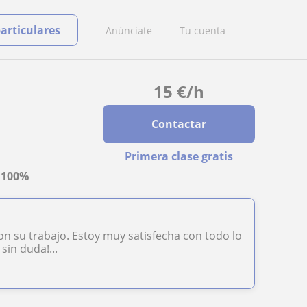
particulares
Anúnciate
Tu cuenta
15
€
/h
Contactar
Primera clase gratis
a
100%
n su trabajo. Estoy muy satisfecha con todo lo
in duda!...