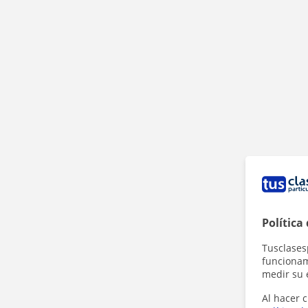
Política
Tusclases
funcionami
medir su 
Al hacer c