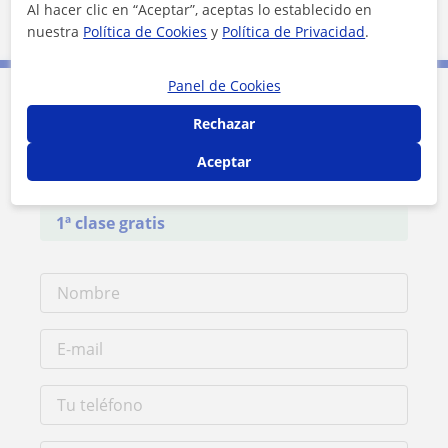
Al hacer clic en “Aceptar”, aceptas lo establecido en
2 km
1 mi
Leaflet
| ©
OpenStreetMap
contributors
nuestra
Política de Cookies
y
Política de Privacidad
.
Panel de Cookies
Contacta con Guadalupe
Rechazar
Aceptar
Tarifa
16
€/h
1ª clase gratis