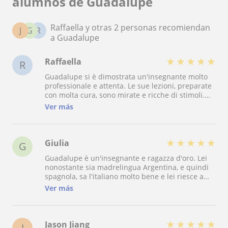
alumnos de Guadalupe
Raffaella y otras 2 personas recomiendan
J
G
R
a Guadalupe
★
★
★
★
★
Raffaella
R
Guadalupe si è dimostrata un'insegnante molto
professionale e attenta. Le sue lezioni, preparate
con molta cura, sono mirate e ricche di stimoli.
Guadalupe mi ha accompagnato nello studio
Ver más
della lingua con grande competenza ed empatia,
sono veramente soddisfatta.
★
★
★
★
★
Giulia
G
Guadalupe è un'insegnante e ragazza d'oro. Lei
nonostante sia madrelingua Argentina, e quindi
spagnola, sa l'italiano molto bene e lei riesce a
fare molti paragoni tra italiano e spagnolo
Ver más
riuscendo a farti capire a 360° la regola oppure il
concetto che ti vuole spiegare. Secondo me
Guadalupe riesce a farti diventare le lezioni non
la semplice lezioncina ma ti fa divertire e secondo
★
★
★
★
★
Jason Jiang
J