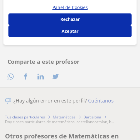
Panel de Cookies
Al hacer clic, aceptas nuestro
aviso legal
y de
privacidad
Rechazar
Contactar ahora
Aceptar
Comparte a este profesor
¿Hay algún error en este perfil?
Cuéntanos
Tus clases particulares
Matemáticas
Barcelona
doy clases particulares de matemáticas, castellanocatalan, b...
Otros profesores de Matemáticas en