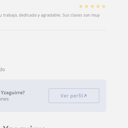
★
★
★
★
★
trabajo, dedicada y agradable. Sus clases son muy
ado
 Yzaguirre?
Ver perfil
iones