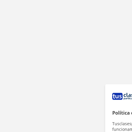
Política
Tusclases
funcionami