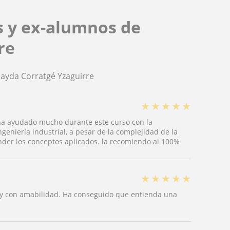
s y ex-alumnos de
re
nayda Corratgé Yzaguirre
★
★
★
★
★
ha ayudado mucho durante este curso con la
geniería industrial, a pesar de la complejidad de la
er los conceptos aplicados. la recomiendo al 100%
★
★
★
★
★
a y con amabilidad. Ha conseguido que entienda una