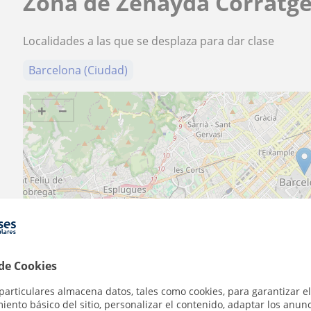
Zona de Zenayda Corratgé
Localidades a las que se desplaza para dar clase
Barcelona (Ciudad)
+
−
2 km
1 mi
 de Cookies
particulares almacena datos, tales como cookies, para garantizar el
Contacta con Zenayda Corratgé
ento básico del sitio, personalizar el contenido, adaptar los anunc