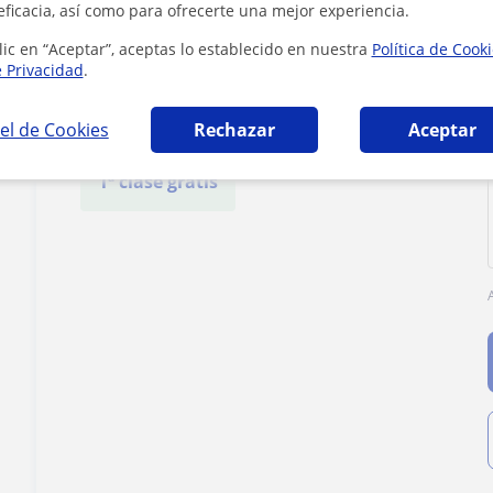
Yzaguirre
eficacia, así como para ofrecerte una mejor experiencia.
lic en “Aceptar”, aceptas lo establecido en nuestra
Política de Cook
e Privacidad
.
Tarifa
15
€/h
el de Cookies
Rechazar
Aceptar
1ª clase gratis