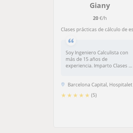
Giany
20
€/h
Clases prácticas de cálculo de estructuras con SAP200
Soy Ingeniero Calculista con
más de 15 años de
experiencia. Imparto Clases d
cálcul...
Barcelona Capital, Hospitalet de Llobrega
★
★
★
★
★
(5)