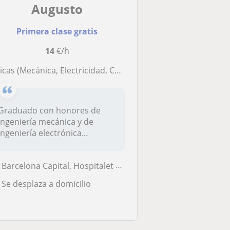
Augusto
Primera clase gratis
14
€/h
icas (Mecánica, Electricidad, Calor, Estática, Circuitos) Econometrá
Graduado con honores de
ingeniería mecánica y de
ingeniería electrónica
actualmente...
Barcelona Capital, Hospitalet de Llobregat, Sant Adrià de Besòs, Santa...
Se desplaza a domicilio