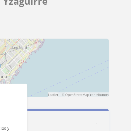
 Yzaguirre
Leaflet
| ©
OpenStreetMap
contributors
ios y