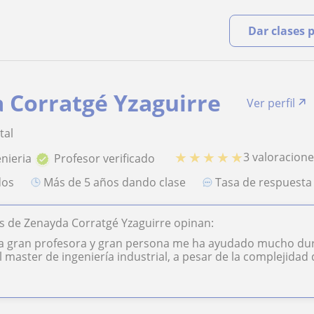
Dar clases 
 Corratgé Yzaguirre
Ver perfil
tal
★
★
★
★
★
3 valoracion
enieria
Profesor verificado
dos
más de 5 años dando clase
Tasa de respuest
 de Zenayda Corratgé Yzaguirre opinan:
a gran profesora y gran persona me ha ayudado mucho dura
 master de ingeniería industrial, a pesar de la complejidad de