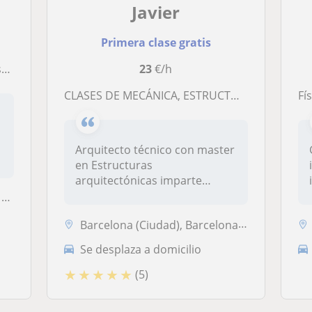
Javier
Primera clase gratis
0
23
€/h
CLASES DE MECÁNICA, ESTRUCTURAS Y RESISTENCIA DE MATERIALES
Fís
Arquitecto técnico con master
e
en Estructuras
arquitectónicas imparte
clases particul...
t
Barcelona (Ciudad), Barcelona Capital
Se desplaza a domicilio
★
★
★
★
★
(5)