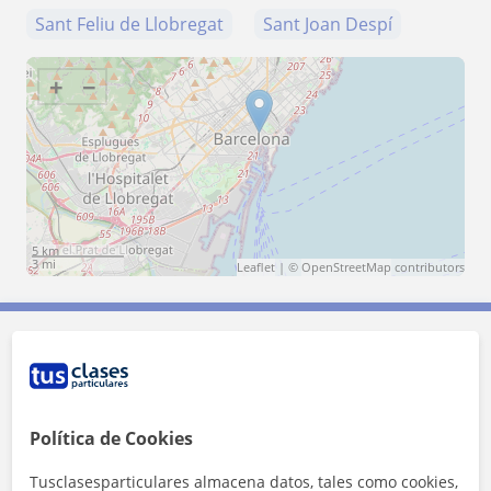
Sant Feliu de Llobregat
Sant Joan Despí
+
−
5 km
3 mi
Leaflet
| ©
OpenStreetMap
contributors
Contacta con Berta
Tarifa
6
€/h
Política de Cookies
1ª clase gratis
Tusclasesparticulares almacena datos, tales como cookies,