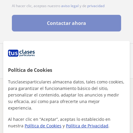
Al hacer clic, aceptas nuestro
aviso legal
y de
privacidad
Contactar ahora
Comparte a este profesor
Política de Cookies
Tusclasesparticulares almacena datos, tales como cookies,
para garantizar el funcionamiento básico del sitio,
¿Hay algún error en este perfil?
Cuéntanos
personalizar el contenido, adaptar los anuncios y medir
su eficacia, así como para ofrecerte una mejor
Tus clases particulares
Química
Barcelona
experiencia.
doy clases particulares de química
Vilafranca del Penedès
Al hacer clic en “Aceptar”, aceptas lo establecido en
Otros profesores de Química en
nuestra
Política de Cookies
y
Política de Privacidad
.
Vilafranca del Penedès que pueden