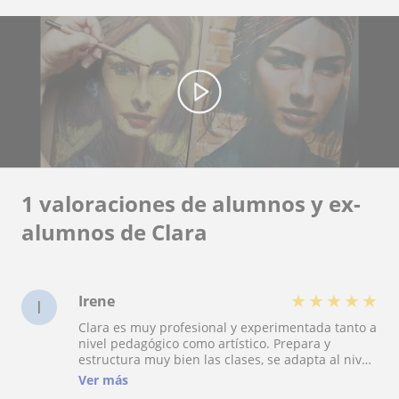
1 valoraciones de alumnos y ex-
alumnos de Clara
★
★
★
★
★
Irene
I
Clara es muy profesional y experimentada tanto a
nivel pedagógico como artístico. Prepara y
estructura muy bien las clases, se adapta al nivel
de cada alumno y muestra mucho interés. Te
Ver más
ayuda a mejorar y a crecer como artista. Si estás