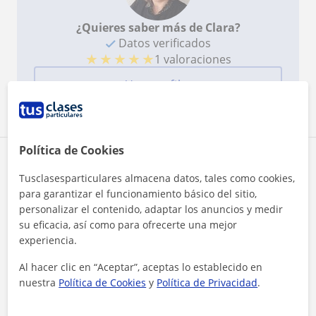
¿Quieres saber más de Clara?
Datos verificados
★
★
★
★
★
1 valoraciones
Ver perfil
Política de Cookies
Zona de Clara
Tusclasesparticulares almacena datos, tales como cookies,
para garantizar el funcionamiento básico del sitio,
Localidades a las que se desplaza para dar clase
personalizar el contenido, adaptar los anuncios y medir
su eficacia, así como para ofrecerte una mejor
Sentmenat
Santa Perpètua de Mogoda
experiencia.
Parets del Vallès
Montcada I Reixac
Al hacer clic en “Aceptar”, aceptas lo establecido en
Mollet del Vallès
Lliçà de Vall
nuestra
Política de Cookies
y
Política de Privacidad
.
Lliçà D'Amunt
La Llagosta