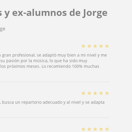
s y ex-alumnos de Jorge
rge
★
★
★
★
★
n gran profesional, se adaptó muy bien a mi nivel y me
su pasión por la música, lo que ha sido muy
 en los próximos meses. Lo recomiendo 100% muchas
★
★
★
★
★
 busca un repartorio adecuado y al nivel y se adapta
★
★
★
★
★