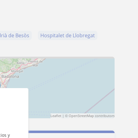
drià de Besòs
Hospitalet de Llobregat
Leaflet
| ©
OpenStreetMap
contributors
ios y