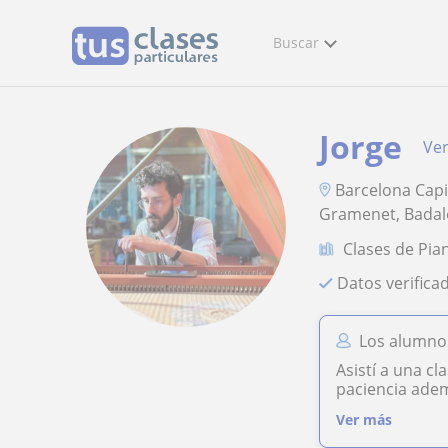
Buscar
Jorge
Ver
Barcelona Capi
Gramenet, Bada
Clases de Pia
Datos verifica
Los alumnos
Asistí a una c
paciencia adem
Ver más