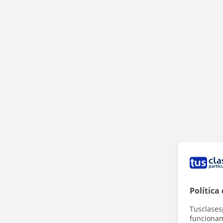
Política
Tusclases
funcionami