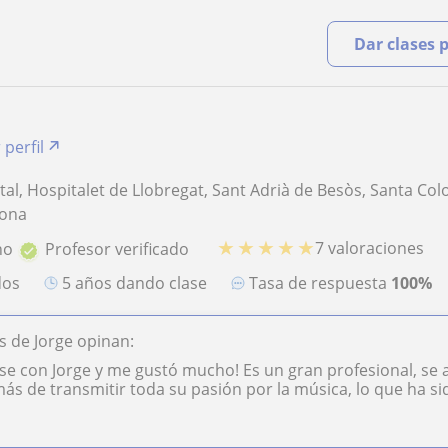
Dar clases 
 perfil
tal, Hospitalet de Llobregat, Sant Adrià de Besòs, Santa Co
lona
★
★
★
★
★
7 valoraciones
no
Profesor verificado
dos
5 años dando clase
Tasa de respuesta
100%
 de Jorge opinan:
lase con Jorge y me gustó mucho! Es un gran profesional, s
ás de transmitir toda su pasión por la música, lo que ha si