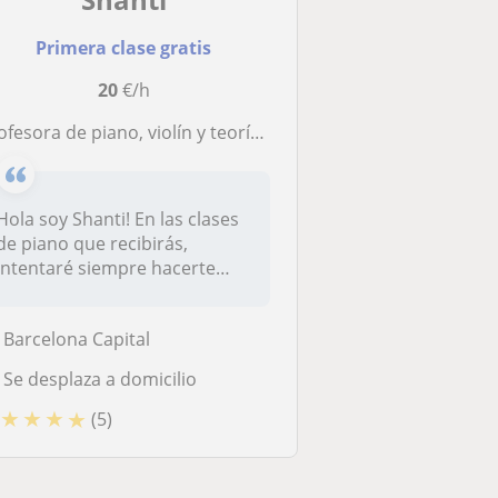
Primera clase gratis
20
€/h
esora de piano, violín y teoría musical para todas las edades. Aprendizaje y buenos momentos asegurados
Hola soy Shanti! En las clases
de piano que recibirás,
intentaré siempre hacerte
sen...
Barcelona Capital
Se desplaza a domicilio
★
★
★
★
(5)