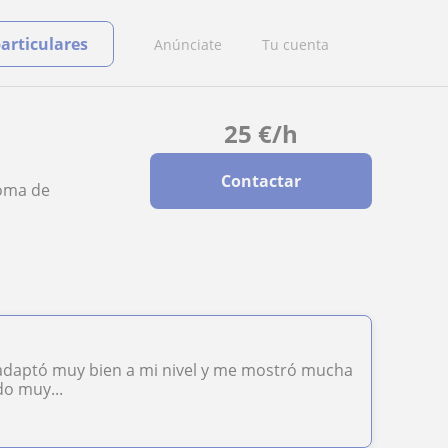
particulares
Anúnciate
Tu cuenta
25
€
/h
Contactar
loma de
e adaptó muy bien a mi nivel y me mostró mucha
do muy...