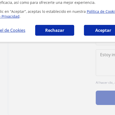
eficacia, así como para ofrecerte una mejor experiencia.
Contacta con Jorge
lic en “Aceptar”, aceptas lo establecido en nuestra
Política de Cook
e Privacidad
.
el de Cookies
Rechazar
Aceptar
Tarifa
25
€/h
Al hacer clic