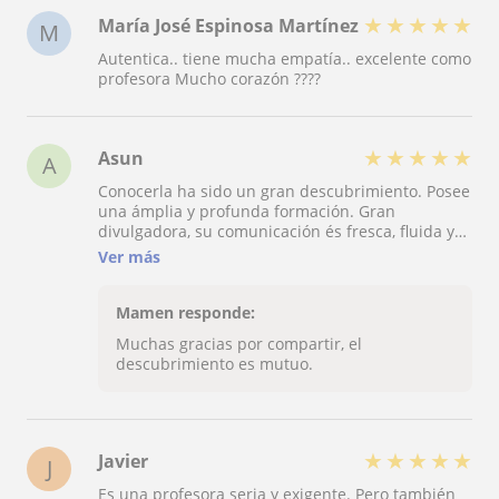
★
★
★
★
★
María José Espinosa Martínez
M
Autentica.. tiene mucha empatía.. excelente como
profesora Mucho corazón ????
★
★
★
★
★
Asun
A
Conocerla ha sido un gran descubrimiento. Posee
una ámplia y profunda formación. Gran
divulgadora, su comunicación és fresca, fluida y
directa. Gran humanidad y empatía. Un tesoro
Ver más
cómo persona.
Mamen responde:
Muchas gracias por compartir, el
descubrimiento es mutuo.
★
★
★
★
★
Javier
J
Es una profesora seria y exigente. Pero también