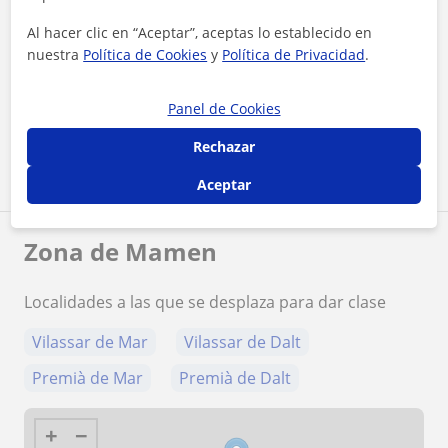
Al hacer clic en “Aceptar”, aceptas lo establecido en
nuestra
Política de Cookies
y
Política de Privacidad
.
¿Quieres saber más de Mamen?
Datos verificados
★
★
★
★
★
37 valoraciones
Panel de Cookies
Ver perfil
Rechazar
Aceptar
Zona de Mamen
Localidades a las que se desplaza para dar clase
Vilassar de Mar
Vilassar de Dalt
Premià de Mar
Premià de Dalt
+
−