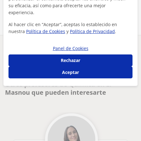
su eficacia, así como para ofrecerte una mejor
Comparte a este profesor
experiencia.
Al hacer clic en “Aceptar”, aceptas lo establecido en
nuestra
Política de Cookies
y
Política de Privacidad
.
¿Hay algún error en este perfil?
Cuéntanos
Panel de Cookies
Rechazar
Tus clases particulares
A domicilio
Química
Barcelona
doy clases de química a nivel de bachiller y eso
Aceptar
Otros profesores de Química en El
Masnou que pueden interesarte