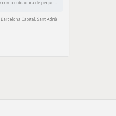
y como cuidadora de peques
en c...
Barcelona Capital, Sant Adrià de Besòs, Santa Coloma de Gramenet