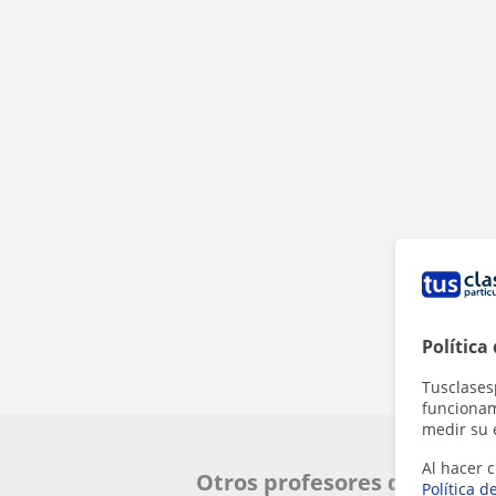
Política
Tusclases
funcionami
medir su 
Al hacer c
Otros profesores de Primar
Política d