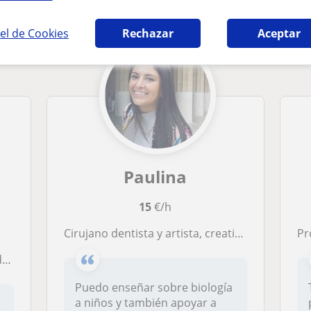
el de Cookies
Rechazar
Aceptar
Paulina
15
€/h
Cirujano dentista y artista, creativa y paciente! Clases a adultos y niños.
Pr
a
Puedo enseñar sobre biología
a niños y también apoyar a