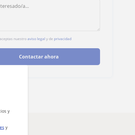
, aceptas nuestro
aviso legal
y de
privacidad
Contactar ahora
ios y
ies
y