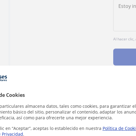
Al hacer clic
¿Hay algún error en este perfil?
Cuéntanos
 de Cookies
particulares almacena datos, tales como cookies, para garantizar el
ento básico del sitio, personalizar el contenido, adaptar los anunc
eficacia, así como para ofrecerte una mejor experiencia.
lic en “Aceptar”, aceptas lo establecido en nuestra
Política de Cook
ia en Barcelona que pueden interesarte
e Privacidad
.