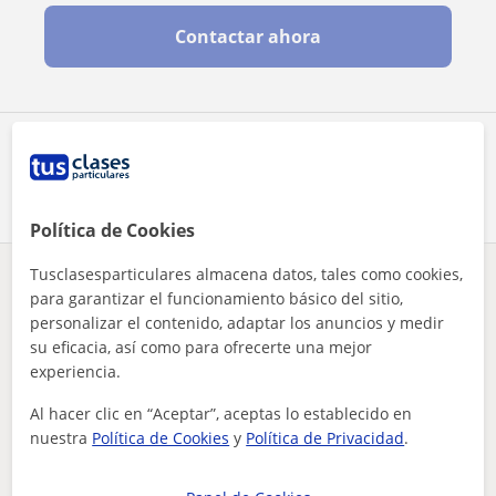
Contactar ahora
Comparte a este profesor
Política de Cookies
Tusclasesparticulares almacena datos, tales como cookies,
¿Hay algún error en este perfil?
Cuéntanos
para garantizar el funcionamiento básico del sitio,
personalizar el contenido, adaptar los anuncios y medir
su eficacia, así como para ofrecerte una mejor
Tus clases particulares
Repaso General
Barcelona
Martorell
experiencia.
clases de repaso para primaria y eso, doy bastantes materias
Al hacer clic en “Aceptar”, aceptas lo establecido en
Otros profesores de Repaso General en
nuestra
Política de Cookies
y
Política de Privacidad
.
Martorell que pueden interesarte