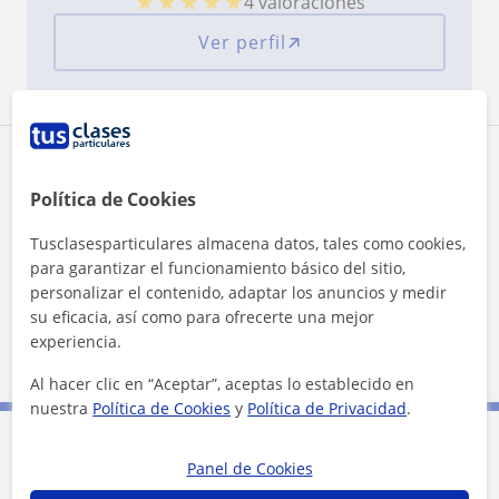
★
★
★
★
★
4 valoraciones
Ver perfil
Zona de Júlia
Política de Cookies
Localidades a las que se desplaza para dar clase
Tusclasesparticulares almacena datos, tales como cookies,
para garantizar el funcionamiento básico del sitio,
Santa Perpètua de Mogoda
personalizar el contenido, adaptar los anuncios y medir
Sant Fost de Campsentelles
Parets del Vallès
su eficacia, así como para ofrecerte una mejor
experiencia.
Mollet del Vallès
Al hacer clic en “Aceptar”, aceptas lo establecido en
nuestra
Política de Cookies
y
Política de Privacidad
.
Contacta con Júlia
Panel de Cookies