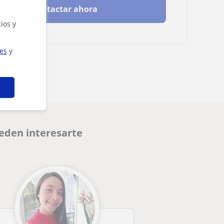
Contactar ahora
ios y
ies
y
ueden interesarte