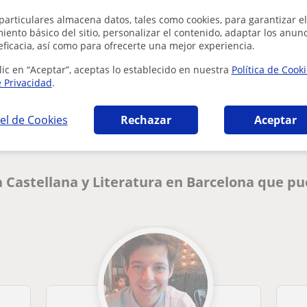
particulares almacena datos, tales como cookies, para garantizar el
ento básico del sitio, personalizar el contenido, adaptar los anunc
eficacia, así como para ofrecerte una mejor experiencia.
lic en “Aceptar”, aceptas lo establecido en nuestra
Política de Cook
¿Hay algún error en este perfil?
Cuéntanos
e Privacidad
.
el de Cookies
Rechazar
Aceptar
 Castellana y Literatura en Barcelona que p