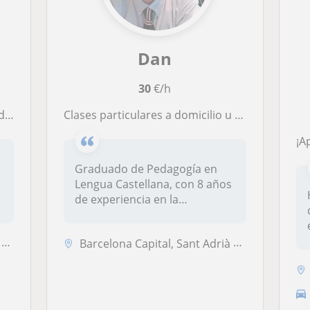
Dan
30
€/h
rato
Clases particulares a domicilio u online de excelente calidad y con resultados
¡
Graduado de Pedagogía en
o
Lengua Castellana, con 8 años
de experiencia en la
enseñanz...
t
Barcelona Capital, Sant Adrià de Besòs, Santa Coloma de Gramenet