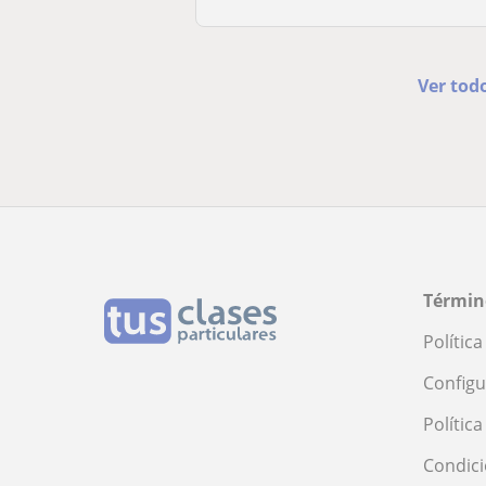
Ver tod
Términ
Polític
Configu
Polític
Condici