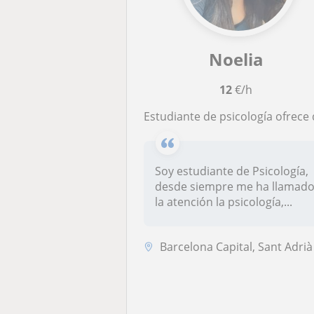
Noelia
12
€/h
Estudiante de psicología ofrece diversas clases a estudiantes de primaria, secundaria y Bachille
Soy estudiante de Psicología,
desde siempre me ha llamad
la atención la psicología,...
Barcelona Capital, Sant Adrià de Besòs, Santa Coloma de Gramene