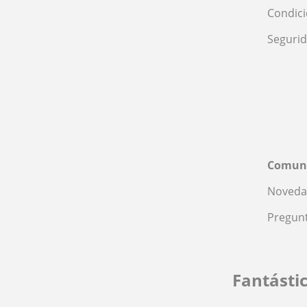
Condic
Seguri
Comun
Noveda
Pregunt
Fantásti