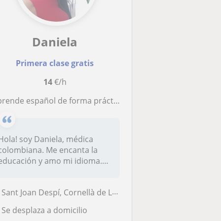
Daniela
Primera clase gratis
14
€/h
Aprende español de forma práctica y divertida!
Hola! soy Daniela, médica
colombiana. Me encanta la
educación y amo mi idioma.
Quier...
Sant Joan Despí, Cornellà de Llobregat, Sant Just Desvern, Santa Colom...
Se desplaza a domicilio