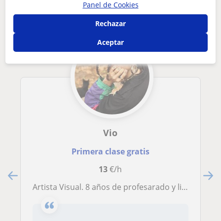
que pueden interesarte
Panel de Cookies
Rechazar
Aceptar
Vio
Primera clase gratis
13
€/h
Artista Visual. 8 años de profesarado y lisensiatura en Artes visuales. Proyecto personal, dibujo, pintura, grabado, escultura.