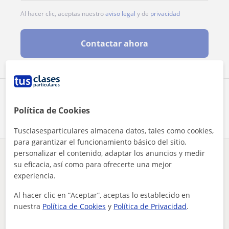
Al hacer clic, aceptas nuestro
aviso legal
y de
privacidad
Contactar ahora
Comparte a este profesor
Política de Cookies
Tusclasesparticulares almacena datos, tales como cookies,
para garantizar el funcionamiento básico del sitio,
personalizar el contenido, adaptar los anuncios y medir
¿Hay algún error en este perfil?
Cuéntanos
su eficacia, así como para ofrecerte una mejor
experiencia.
Tus clases particulares
A domicilio
Dibujo
Barcelona
Al hacer clic en “Aceptar”, aceptas lo establecido en
me defino una persona muy responsable capaz de cualquier tri...
nuestra
Política de Cookies
y
Política de Privacidad
.
Otros profesores de Dibujo en Badalona